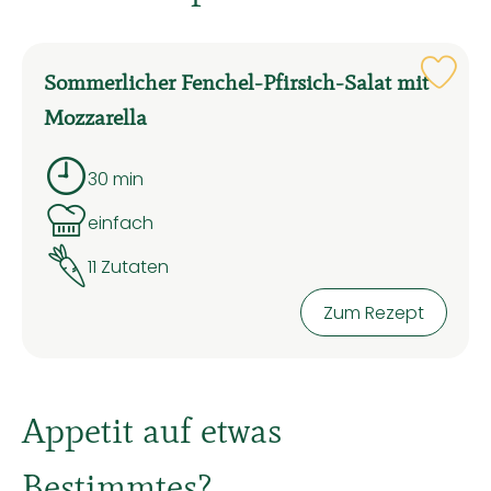
Sommerlicher Fenchel-Pfirsich-Salat mit
Rez
Mozzarella
30 min
Zubreitungszeit:
einfach
Schwierigkeit:
11 Zutaten
Zum Rezept
Appetit auf etwas
Bestimmtes?