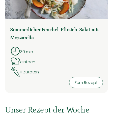
Kühltheke
Backwaren
Vorratskammer
Sommerlicher Fenchel-Pfirsich-Salat mit
Mozzarella
Getränke
Kosmetik
30 min
Zubreitungszeit:
Haushalt & Co
einfach
Schwierigkeit:
11 Zutaten
Hoffest 2026
Zum Rezept
Unser Hof
Hauslieferservice - So geht's
Unser Rezept der Woche
Solidarbeitrag