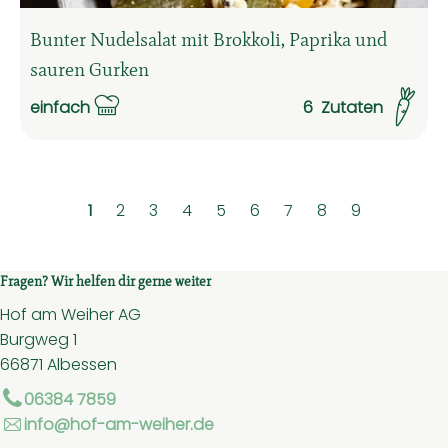
Bunter Nudelsalat mit Brokkoli, Paprika und
sauren Gurken
einfach
6
Zutaten
Schwierigkeit:
1
2
3
4
5
6
7
8
9
Fragen? Wir helfen dir gerne weiter
Hof am Weiher AG
Burgweg 1
66871 Albessen
06384 7859
info@hof-am-weiher.de