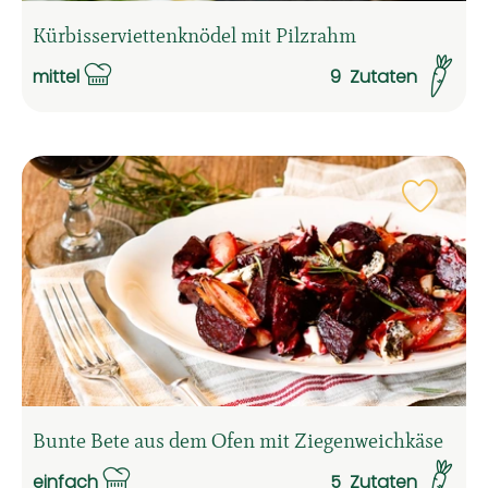
Kürbisserviettenknödel mit Pilzrahm
mittel
9
Zutaten
Schwierigkeit:
Rezep
Bunte Bete aus dem Ofen mit Ziegenweichkäse
einfach
5
Zutaten