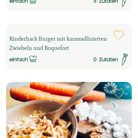
einfach
5
Zutaten
Schwierigkeit:
Rezep
Rinderhack Burger mit karamellisierten
Zwiebeln und Roquefort
einfach
0
Zutaten
Schwierigkeit:
Rezep