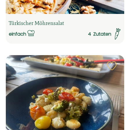
Türkischer Möhrensalat
einfach
4
Zutaten
Schwierigkeit:
Rezep