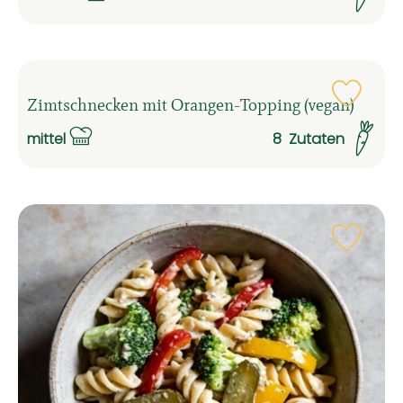
Schwierigkeit:
Rezep
Zimtschnecken mit Orangen-Topping (vegan)
mittel
8
Zutaten
Schwierigkeit:
Rezep