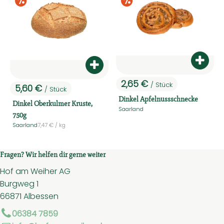
Sonderangebote
Sonderangebo
Kühltheke
Backwaren
Vorratskammer
Produ
Produkt zum Warenkorb hinzufüg
Getränke
2,65 €
/ Stück
5,60 €
, Preis:
/ Stück
, Preis:
Kosmetik
Dinkel Apfelnussschnecke
Dinkel Oberkulmer Kruste,
Saarland
, Herkunft:
750g
Haushalt & Co
, Referenzpreis:
Saarland
7,47 €
/ kg
, Herkunft:
Fragen? Wir helfen dir gerne weiter
Hoffest 2026
Hof am Weiher AG
Unser Hof
Burgweg 1
66871 Albessen
Hauslieferservice - So geht's
06384 7859
Solidarbeitrag