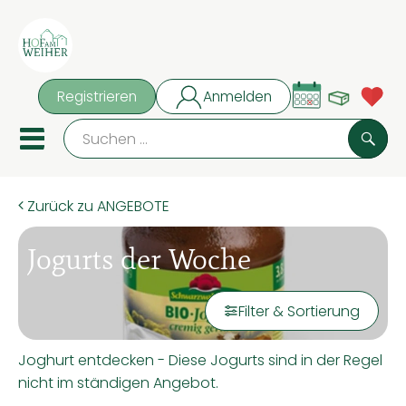
Warenk
Registrieren
Anmelden
Link
Such
Mobiles Menu öffnen oder
Zurück zu ANGEBOTE
Bio-Kisten
Jogurts der Woche
Rezeptkisten
ANGEBOTE
Filter & Sortierung
Von unserem Hof
Joghurt entdecken - Diese Jogurts sind in der Regel
Obst, Gemüse & Kartoffeln
nicht im ständigen Angebot.