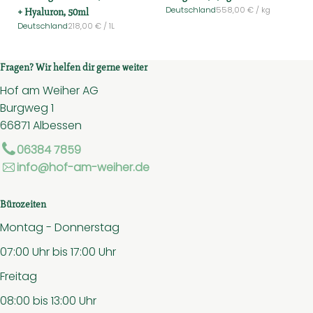
, Referenzpreis:
+ Hyaluron, 50ml
Deutschland
558,00 €
/ kg
, Herkunft:
, Referenzpreis:
Deutschland
218,00 €
/ 1L
, Herkunft:
Fragen? Wir helfen dir gerne weiter
Hof am Weiher AG
Burgweg 1
66871 Albessen
06384 7859
info@hof-am-weiher.de
Bürozeiten
Montag - Donnerstag
07:00 Uhr bis 17:00 Uhr
Freitag
08:00 bis 13:00 Uhr