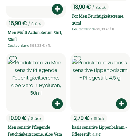
13,90 €
/ Stück
, Preis:
Produkt zum Warenkorb hinzufüg
For Men Feuchtigkeitscreme,
30ml
16,90 €
/ Stück
, Preis:
, Referenzpreis:
Deutschland
463,33 €
/ 1L
, Herkunft:
Men Multi Action Serum 5in1,
30ml
, Referenzpreis:
Deutschland
563,33 €
/ 1L
, Herkunft:
, Verband:
, Ver
Produkt zu Favouriten hinzufügen
Produkt zu Favouriten hinzufü
Produkt zum Warenkorb hinzufüg
Produ
10,90 €
2,79 €
/ Stück
/ Stück
, Preis:
, Preis:
Men sensitiv Pflegende
basis sensitive Lippenbalsam -
Feuchtigkeitscreme, Aloe Vera
Pflegestift, 4,5 g