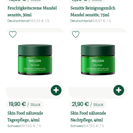
, Preis:
, Preis:
Feuchtigkeitscreme Mandel
Sensitiv Reinigungsmilch
sensitiv, 30ml
Mandel sensitiv, 75ml
, Referenzpreis:
, Referenzpreis:
Deutschland
563,33 €
/ 1L
Deutschland
158,67 €
/ 1L
, Herkunft:
, Herkunft:
, Verband:
, Ver
Produkt zu Favouriten hinzufügen
Produkt zu Favouriten hinzufü
Produkt zum Warenkorb hinzufüg
Produ
19,90 €
21,90 €
/ Stück
/ Stück
, Preis:
, Preis:
Skin Food nährende
Skin Food nährende
Tagespflege, 40ml
Nachtpflege, 40ml
, Referenzpreis:
, Referenzpreis:
Schweiz
497,50 €
/ 1L
Schweiz
547,50 €
/ 1L
, Herkunft:
, Herkunft: