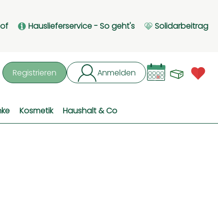
Hof
Hauslieferservice - So geht's
Solidarbeitrag
Waren
L
Registrieren
Anmelden
hen
nke
Kosmetik
Haushalt & Co