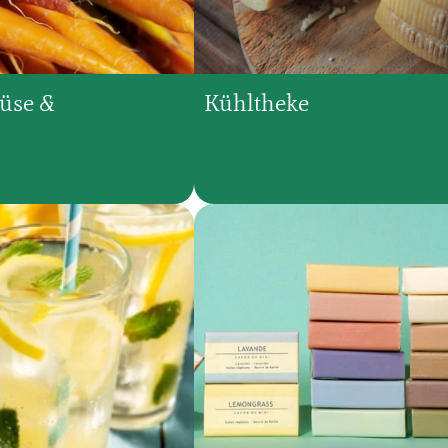
müse &
Kühltheke