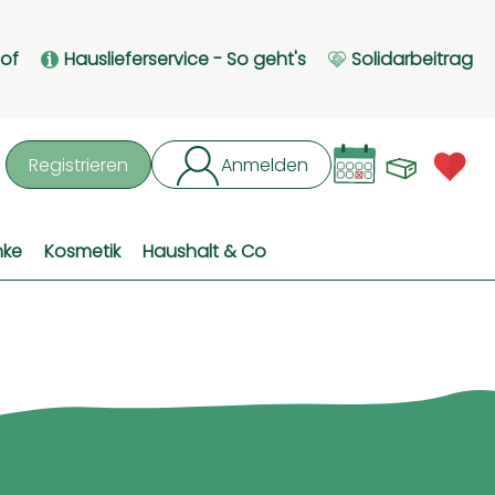
Hof
Hauslieferservice - So geht's
Solidarbeitrag
Waren
L
Registrieren
Anmelden
hen
nke
Kosmetik
Haushalt & Co