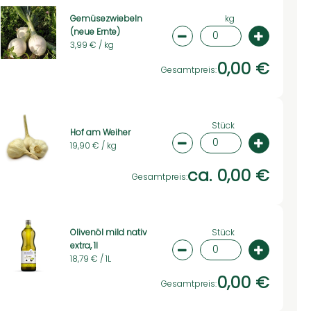
kg
Gemüsezwiebeln
(neue Ernte)
swahl ändern
Artikelanzahl verringer
Artikelan
3,99 € /
kg
0,00 €
Gesamtpreis:
Stück
Hof am Weiher
19,90 € /
kg
swahl ändern
Artikelanzahl verringern
Artikelan
ca. 0,00 €
Gesamtpreis:
Stück
Olivenöl mild nativ
extra, 1l
swahl ändern
Artikelanzahl verringer
Artikelan
18,79 € /
1L
0,00 €
Gesamtpreis: