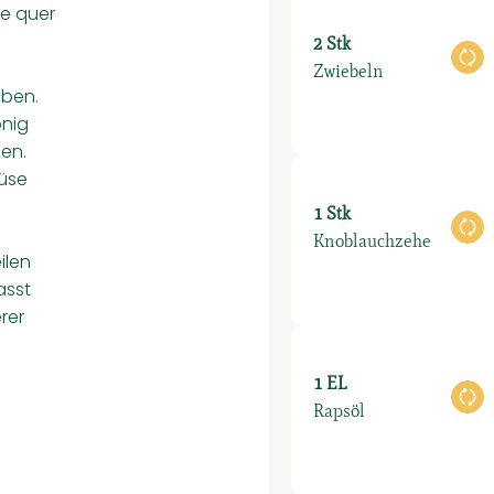
e quer
2 Stk
Au
Zwiebeln
eben.
onig
en.
üse
1 Stk
Au
Knoblauchzehe
ilen
asst
rer
1 EL
Au
Rapsöl