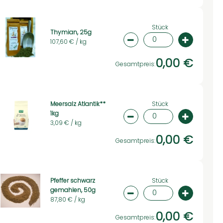
Stück
Thymian, 25g
107,60 € /
kg
swahl ändern
Artikelanzahl verringer
Artikelan
0,00 €
Gesamtpreis:
Stück
Meersalz Atlantik**
1kg
swahl ändern
Artikelanzahl verringer
Artikelan
3,09 € /
kg
0,00 €
Gesamtpreis:
Stück
Pfeffer schwarz
gemahlen, 50g
swahl ändern
Artikelanzahl verringer
Artikelan
87,80 € /
kg
0,00 €
Gesamtpreis: