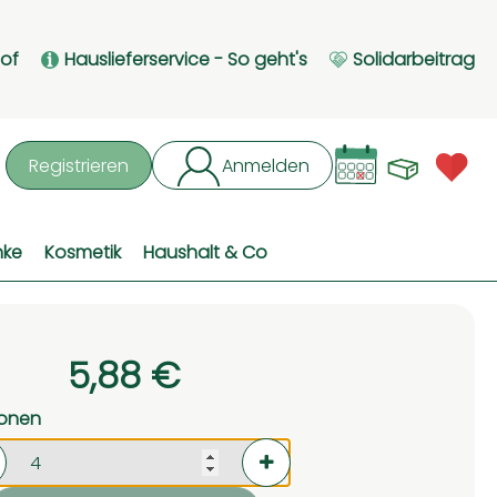
Hof
Hauslieferservice - So geht's
Solidarbeitrag
Waren
L
Registrieren
Anmelden
hen
nke
Kosmetik
Haushalt & Co
5,88 €
ionen
rtionen verringern (aktuell 4 Portionen ausgewählt)
Portionen erhöhen (aktuell