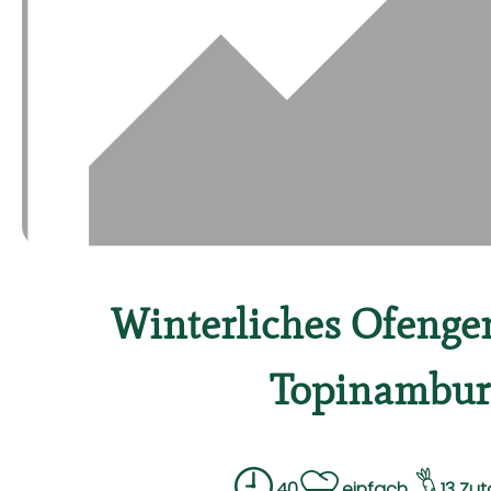
Winterliches Ofenge
Topinambur
40
einfach
13 Zu