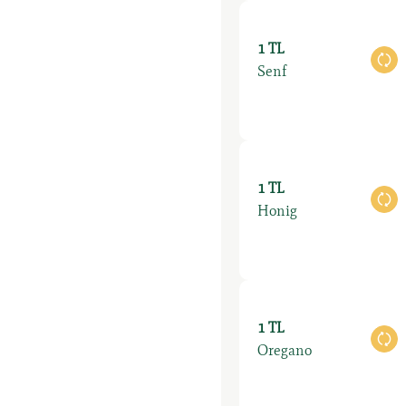
1 TL
Au
Senf
1 TL
Au
Honig
1 TL
Au
Oregano