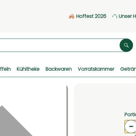
Hoffest 2026
Unser 
Suc
ffeln
Kühltheke
Backwaren
Vorratskammer
Geträ
Port
Po