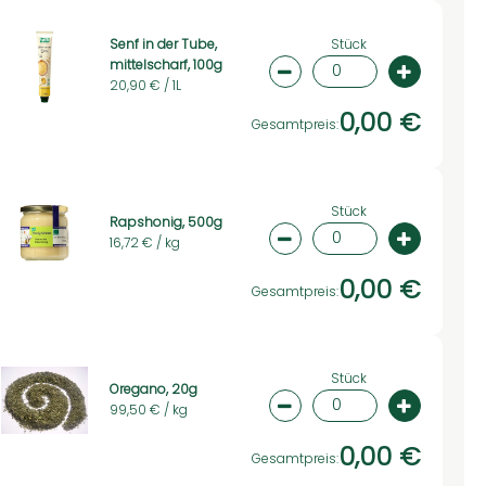
Stück
Senf in der Tube,
mittelscharf, 100g
swahl ändern
Artikelanzahl verringer
Artikelan
20,90 € /
1L
0,00 €
Gesamtpreis:
Stück
Rapshonig, 500g
16,72 € /
kg
swahl ändern
Artikelanzahl verringer
Artikelan
0,00 €
Gesamtpreis:
Stück
Oregano, 20g
99,50 € /
kg
swahl ändern
Artikelanzahl verringer
Artikelan
0,00 €
Gesamtpreis: