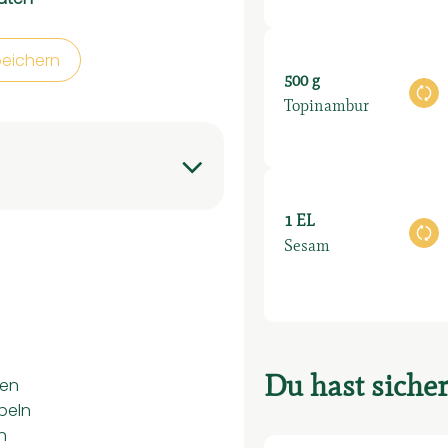
peichern
500 g
Au
Topinambur
1 EL
Au
Sesam
Du hast sicher
Den
beln
n