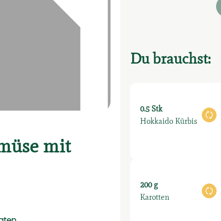
Du brauchst:
0.5 Stk
Au
Hokkaido Kürbis
müse mit
200 g
Au
Karotten
taten