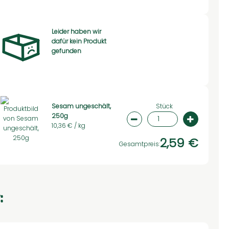
Leider haben wir
dafür kein Produkt
swahl ändern
gefunden
Stück
Sesam ungeschält,
250g
swahl ändern
Artikelanzahl verringern
Artikelan
10,36 € /
kg
2,59 €
Gesamtpreis:
: