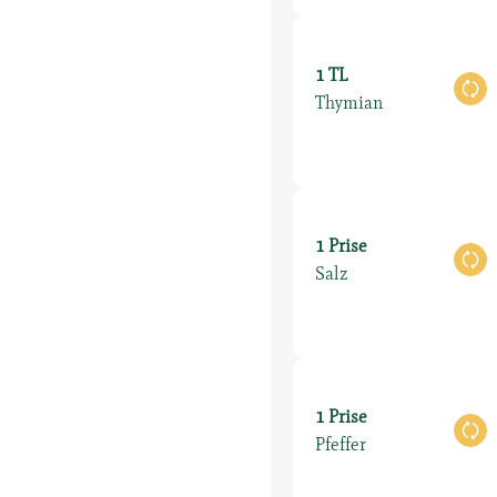
1 TL
Au
Thymian
1 Prise
Au
Salz
1 Prise
Au
Pfeffer