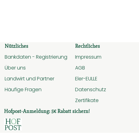
Nützliches
Rechtliches
Bankdaten - Registrierung
Impressum
Über uns
AGB
Landwirt und Partner
Eler-EULLE
Häufige Fragen
Datenschutz
Zertifikate
Hofpost-Anmeldung: 5€ Rabatt sichern!
ueck.de/
rch/producerdetail?producer=6e195636-1b03-19b1-1481-341
nfo/search/producerdetail?producer=6e195636-1b03-19b1-1
ps://audit.ecogood.org/firmenauskunft-2/?qrfkey=j7nep
Externer Link zu https://t3c19e53d.emailsys1a.n