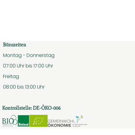
ten hinzufügen
Bürozeiten
Montag - Donnerstag
07:00 Uhr bis 17:00 Uhr
Freitag
08:00 bis 13:00 Uhr
Kontrollstelle: DE-ÖKO-006
weiher/
famweiher/
Externer Link zu https://www.bio-saar-pfalz-hunsr
Externer Link zu https://www.bioc.info/sea
Externer Link zu https://www.bioc.i
Externer Link zu htt