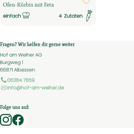
Rezept zu Favouri
Ofen-Kürbis mit Feta
einfach
4
Zutaten
Schwierigkeit:
Fragen? Wir helfen dir gerne weiter
Hof am Weiher AG
Burgweg 1
66871 Albessen
06384 7859
info@hof-am-weiher.de
Folge uns auf:
Externer Link zu https://www.instagram.com/hof.am.
Externer Link zu https://www.facebook.com/ho