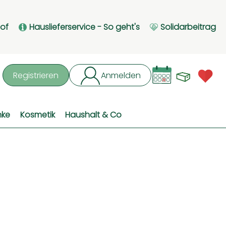
Hof
Hauslieferservice - So geht's
Solidarbeitrag
Waren
L
Registrieren
Anmelden
hen
nke
Kosmetik
Haushalt & Co