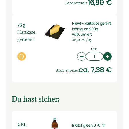
16,89 €
Gesamtpreis:
Hiewl - Hartkäse gereift,
75 g
kräftig, ca.200g
Hartkäse,
vakuumiert
gerieben
36,90 € /
kg
Pck.
Auswahl ändern
Artikelanzahl verringe
Artikelan
ca. 7,38 €
Gesamtpreis:
Du hast sicher:
2 EL
Bratöl green 0,75 ltr.