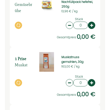
Nachfüllpack hefefrei,
Gemüsebr
250g
ühe
13,96 € /
kg
Stück
Auswahl ändern
Artikelanzahl verring
Artikelan
0,00 €
Gesamtpreis:
Muskatnuss
1 Prise
gemahlen, 30g
Muskat
163,00 € /
kg
Stück
Auswahl ändern
Artikelanzahl verring
Artikelan
0,00 €
Gesamtpreis: