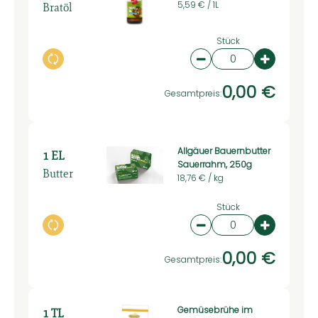
Bratöl
5,59 € /
1L
Stück
Auswahl ändern
Artikelanzahl verring
Artikelan
0,00 €
Gesamtpreis:
Allgäuer Bauernbutter
1 EL
Sauerrahm, 250g
Butter
18,76 € /
kg
Stück
Auswahl ändern
Artikelanzahl verring
Artikelan
0,00 €
Gesamtpreis:
Gemüsebrühe im
1 TL