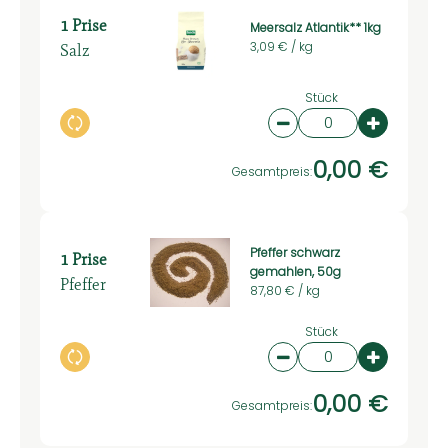
1 Prise
Meersalz Atlantik** 1kg
Salz
3,09 € /
kg
Stück
Auswahl ändern
Artikelanzahl verring
Artikelan
0,00 €
Gesamtpreis:
Pfeffer schwarz
1 Prise
gemahlen, 50g
Pfeffer
87,80 € /
kg
Stück
Auswahl ändern
Artikelanzahl verring
Artikelan
0,00 €
Gesamtpreis: