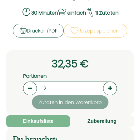
30 Minuten
einfach
11 Zutaten
Zubreitungszeit:
Schwierigkeit:
Drucken​/​PDF
Rezept speichern
32,35 €
Portionen
Portionen verringern (aktuell 2 Portionen aus
Portionen er
Zutaten in den Warenkorb
Einkaufsliste
Zubereitung
Du brauchst: