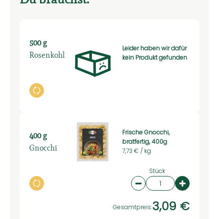
500 g
Leider haben wir dafür
Rosenkohl
kein Produkt gefunden
Auswahl ändern
Frische Gnocchi,
400 g
bratfertig, 400g
Gnocchi
7,73 € /
kg
Stück
Auswahl ändern
Artikelanzahl verring
Artikelan
3,09 €
Gesamtpreis: