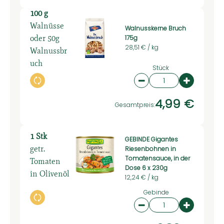
100 g
Walnüsse
Walnusskerne Bruch
oder 50g
175g
28,51 € /
kg
Walnussbr
uch
Stück
Auswahl ändern
Artikelanzahl verring
Artikelan
4,99 €
Gesamtpreis:
1 Stk
GEBINDE Gigantes
getr.
Riesenbohnen in
Tomatensauce, in der
Tomaten
Dose 6 x 230g
in Olivenöl
12,24 € /
kg
Gebinde
Auswahl ändern
Artikelanzahl verring
Artikelan