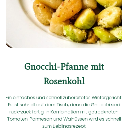
Kühltheke
Backwaren
Vorratskammer
Getränke
Kosmetik
Gnocchi-Pfanne mit
Haushalt & Co
Rosenkohl
Hoffest 2026
Ein einfaches und schnell zubereitetes Wintergericht.
Unser Hof
Es ist schnell auf dem Tisch, denn die Gnocchi sind
ruck-zuck fertig. In Kombination mit getrockneten
Hauslieferservice - So geht's
Tomaten, Parmesan und Walnüssen wird es schnell
zum Lieblingsrezept
Solidarbeitrag