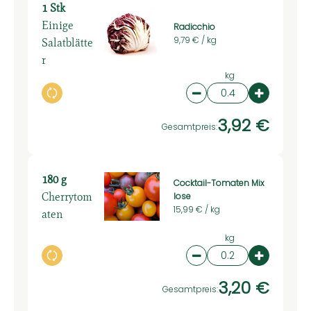
1 Stk
Einige
Radicchio
Salatblätte
9,79 € /
kg
r
kg
Auswahl ändern
Artikelanzahl verring
Artikelan
3,92 €
Gesamtpreis:
180 g
Cocktail-Tomaten Mix
Cherrytom
lose
15,99 € /
kg
aten
kg
Auswahl ändern
Artikelanzahl verring
Artikelan
3,20 €
Gesamtpreis: