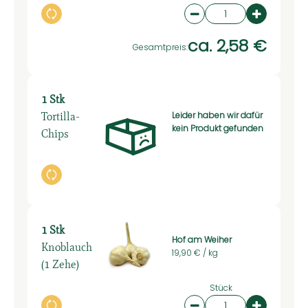
Auswahl ändern
Artikelanzahl verring
Artikelan
ca. 2,58 €
Gesamtpreis:
1 Stk
Tortilla-
Leider haben wir dafür
kein Produkt gefunden
Chips
Auswahl ändern
1 Stk
Hof am Weiher
Knoblauch
19,90 € /
kg
(1 Zehe)
Stück