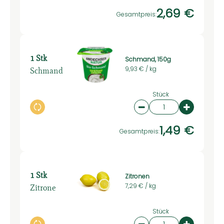
2,69 €
Gesamtpreis:
1 Stk
Schmand, 150g
Schmand
9,93 € /
kg
Stück
Auswahl ändern
Artikelanzahl verring
Artikelan
1,49 €
Gesamtpreis:
1 Stk
Zitronen
Zitrone
7,29 € /
kg
Stück