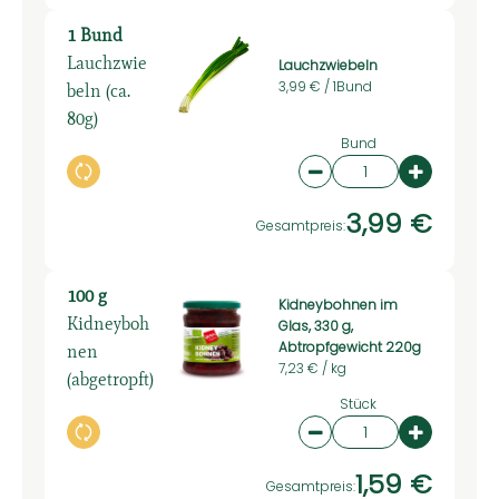
1 Bund
Lauchzwie
Lauchzwiebeln
beln (ca.
3,99 € /
1Bund
80g)
Bund
Auswahl ändern
Artikelanzahl verring
Artikelan
3,99 €
Gesamtpreis:
100 g
Kidneybohnen im
Kidneyboh
Glas, 330 g,
nen
Abtropfgewicht 220g
7,23 € /
kg
(abgetropft)
Stück
Auswahl ändern
Artikelanzahl verring
Artikelan
1,59 €
Gesamtpreis: