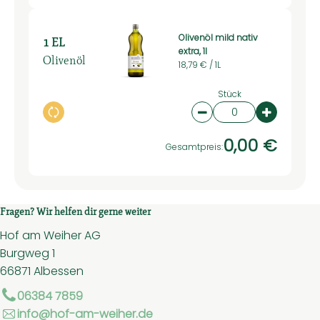
Olivenöl mild nativ
1 EL
extra, 1l
Olivenöl
18,79 € /
1L
Stück
Auswahl ändern
Artikelanzahl verring
Artikelan
0,00 €
Gesamtpreis:
Fragen? Wir helfen dir gerne weiter
Hof am Weiher AG
Burgweg 1
66871 Albessen
06384 7859
info@hof-am-weiher.de