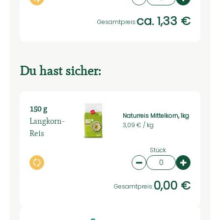
Auswahl ändern
Artikelanzahl verringe
Artikelan
ca. 1,33 €
Gesamtpreis:
Du hast sicher:
150 g
Naturreis Mittelkorn, 1kg
Langkorn-
3,09 € /
kg
Reis
Stück
Auswahl ändern
Artikelanzahl verring
Artikelan
0,00 €
Gesamtpreis: