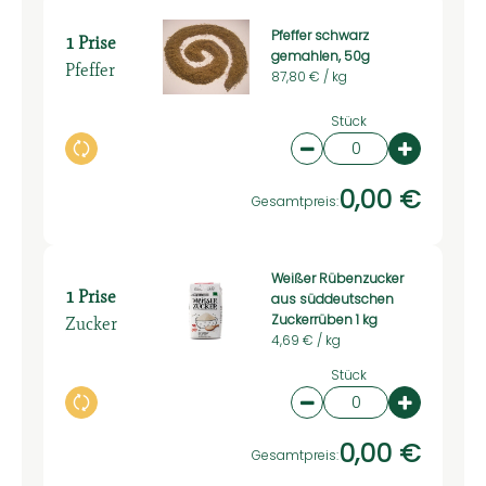
Pfeffer schwarz
1 Prise
gemahlen, 50g
Pfeffer
87,80 € /
kg
Stück
Auswahl ändern
Artikelanzahl verring
Artikelan
0,00 €
Gesamtpreis:
Weißer Rübenzucker
1 Prise
aus süddeutschen
Zucker
Zuckerrüben 1 kg
4,69 € /
kg
Stück
Auswahl ändern
Artikelanzahl verring
Artikelan
0,00 €
Gesamtpreis: