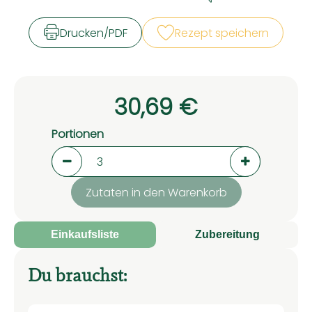
Zubreitungszeit:
Schwierigkeit:
Drucken​/​PDF
Rezept speichern
30,69 €
Portionen
Portionen verringern (aktuell 3 Portionen aus
Portionen er
Zutaten in den Warenkorb
Einkaufsliste
Zubereitung
Du brauchst: