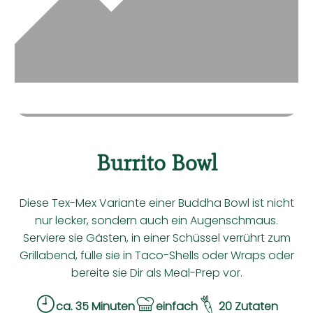
Kühltheke
Backwaren
Vorratskammer
Getränke
Kosmetik
Burrito Bowl
Haushalt & Co
Diese Tex-Mex Variante einer Buddha Bowl ist nicht
Hoffest 2026
nur lecker, sondern auch ein Augenschmaus.
Serviere sie Gästen, in einer Schüssel verrührt zum
Unser Hof
Grillabend, fülle sie in Taco-Shells oder Wraps oder
bereite sie Dir als Meal-Prep vor.
Hauslieferservice - So geht's
ca. 35 Minuten
einfach
20 Zutaten
Solidarbeitrag