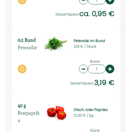
Auswahl ändern
Artikelanzahl verring
Artikelan
ca. 0,95 €
Gesamtpreis:
0.5 Bund
Petersilie im Bund
Petersilie
3,19 € /
Stück
Bund
Auswahl ändern
Artikelanzahl verring
Artikelan
3,19 €
Gesamtpreis:
40 g
Dtsch. roter Paprika
Bratpaprik
12,90 € /
kg
a
Stück