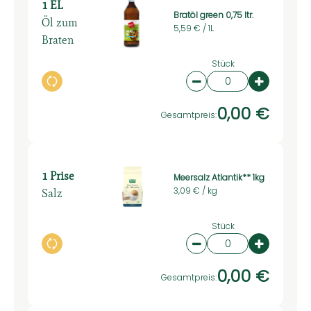
1 EL
Bratöl green 0,75 ltr.
Öl zum
5,59 € /
1L
Braten
Stück
Auswahl ändern
Artikelanzahl verring
Artikelan
0,00 €
Gesamtpreis:
1 Prise
Meersalz Atlantik** 1kg
Salz
3,09 € /
kg
Stück
Auswahl ändern
Artikelanzahl verring
Artikelan
0,00 €
Gesamtpreis: