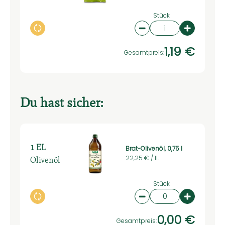
Stück
Auswahl ändern
Artikelanzahl verringe
Artikelan
1,19 €
Gesamtpreis:
Du hast sicher:
1 EL
Brat-Olivenöl, 0,75 l
Olivenöl
22,25 € /
1L
Stück
Auswahl ändern
Artikelanzahl verring
Artikelan
0,00 €
Gesamtpreis: