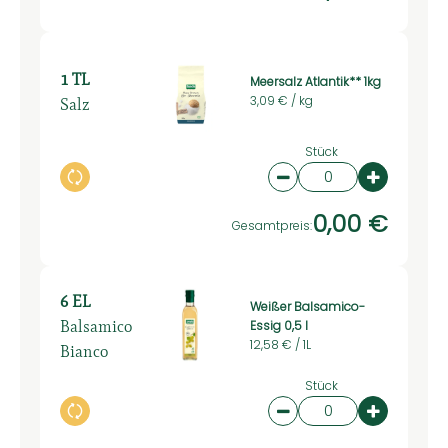
1 TL
Meersalz Atlantik** 1kg
Salz
3,09 € /
kg
Stück
Auswahl ändern
Artikelanzahl verring
Artikelan
0,00 €
Gesamtpreis:
6 EL
Weißer Balsamico-
Balsamico
Essig 0,5 l
12,58 € /
1L
Bianco
Stück
Auswahl ändern
Artikelanzahl verring
Artikelan