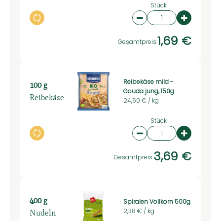
Stück
Auswahl ändern
Artikelanzahl verring
Artikelan
1,69 €
Gesamtpreis:
Reibekäse mild -
100 g
Gouda jung, 150g
Reibekäse
24,60 € /
kg
Stück
Auswahl ändern
Artikelanzahl verring
Artikelan
3,69 €
Gesamtpreis:
400 g
Spiralen Vollkorn 500g
Nudeln
2,38 € /
kg