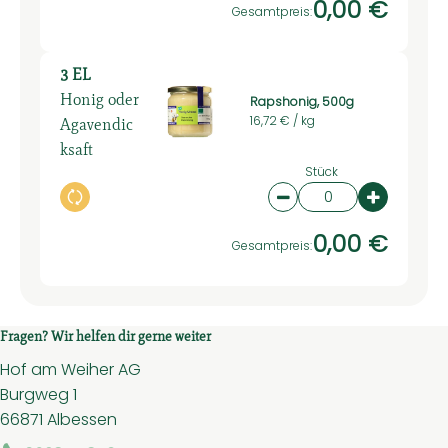
0,00 €
Gesamtpreis:
3 EL
Honig oder
Rapshonig, 500g
Agavendic
16,72 € /
kg
ksaft
Stück
Auswahl ändern
Artikelanzahl verring
Artikelan
0,00 €
Gesamtpreis:
Fragen? Wir helfen dir gerne weiter
Hof am Weiher AG
Burgweg 1
66871 Albessen