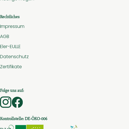
Rechtliches
Impressum
AGB
Eler-EULLE
Datenschutz
Zertifikate
Folge uns auf:
Externer Link zu https://www.instagram.com/hof.am.
Externer Link zu https://www.facebook.com/ho
Kontrollstelle: DE-ÖKO-006
Externer Link zu https://www.bio-saar-pfalz-hunsru
Externer Link zu https://www.bioc.info/sear
Externer Link zu https://www.bioc.in
Externer Link zu htt