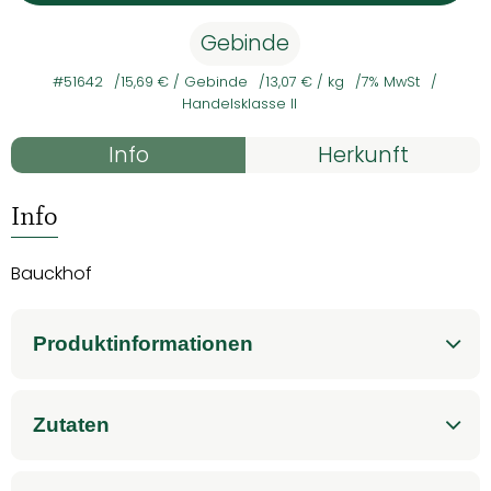
Gebinde
#51642
15,69 €
/ Gebinde
13,07 €
/ kg
7% MwSt
Handelsklasse II
Rezepte
Info
Herkunft
Es wurden kein
Entdecke passende Rezepte
Info
Bauckhof
Produktinformationen
Zutaten