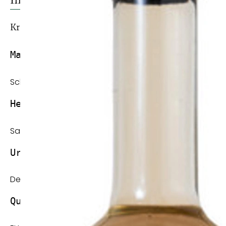
Kräuteressig
Marke:
Schmäckt!
Herkunft:
Saarland
Ursprungsländer der Hauptzutaten:
Deutschland
Qualität: