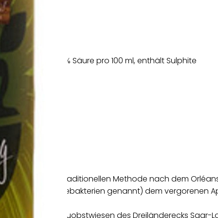
n* und Salbei*, 5% Säure pro 100 ml, enthält Sulphite
elsaft, nach der traditionellen Methode nach dem Orléans
er“ (auch Essigsäurebakterien genannt) dem vergorenen Apf
 Apfelessig.
Anbau von den Streuobstwiesen des Dreiländerecks Saar-Lo