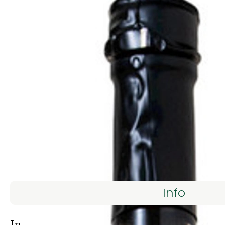
Info
Es wurden kein
Entdecke passende Rezepte
Info