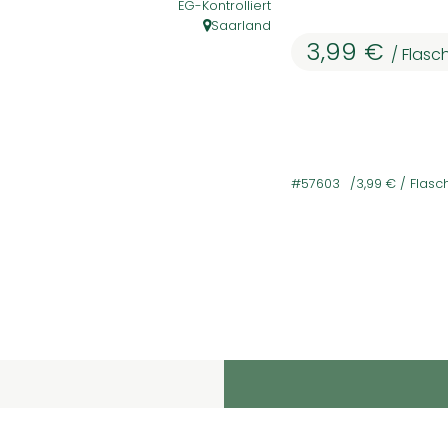
EG-Kontrolliert
Saarland
, Herkunft:
3,99 €
/ Flasc
#57603
3,99 €
/ Flasc
Rezepte
e passenden Rezepte gefunden.