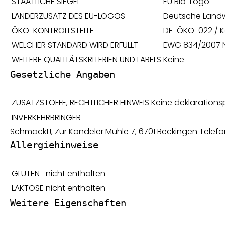
STAATLICHE SIEGEL
EU Bio-Logo
LÄNDERZUSATZ DES EU-LOGOS
Deutsche Landw
ÖKO-KONTROLLSTELLE
DE-ÖKO-022 / Ko
WELCHER STANDARD WIRD ERFÜLLT
EWG 834/2007 
WEITERE QUALITÄTSKRITERIEN UND LABELS
Keine
Gesetzliche Angaben
ZUSATZSTOFFE, RECHTLICHER HINWEIS
Keine deklarations
INVERKEHRBRINGER
Schmäckt!, Zur Kondeler Mühle 7, 6701 Beckingen Telef
Allergiehinweise
GLUTEN
nicht enthalten
LAKTOSE
nicht enthalten
Weitere Eigenschaften