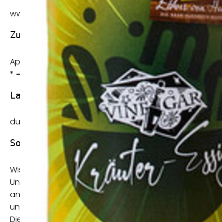
www.schmaeckt.de
Zutaten:
Apfelessig*, Holundersaft*, Kräuterextrakte von: Rosmari
* = Zutaten aus ökol. Landbau
Lagerhinweis:
dunkel und kühl lagern
Sonstige Hinweise:
Wissenswertes rund um den Apfelessig
Unser Apfelessig entsteht durch die Vergärung von Apf
andauert. Hierbei wird durch die natürliche „Essigmutt
und es entsteht der für die Gesundheit der so wertvolle
Die Äpfel stammen alle aus biologisch kontrolliertem 