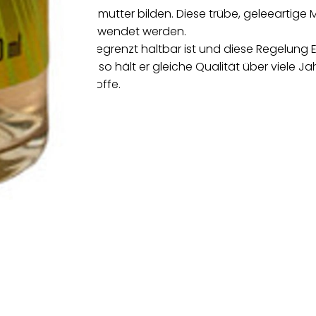
it eine neue Essigmutter bilden. Diese trübe, geleeartige 
chränkung weiter verwendet werden.
er Apfelessig unbegrenzt haltbar ist und diese Regelung EU
 kühl zu lagern, so hält er gleiche Qualität über viele Ja
wichtige Inhaltsstoffe.