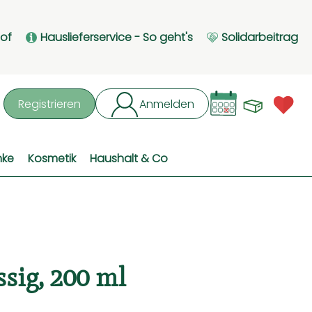
Hof
Hauslieferservice - So geht's
Solidarbeitrag
Waren
L
Registrieren
Anmelden
hen
nke
Kosmetik
Haushalt & Co
ssig, 200 ml
ufügen