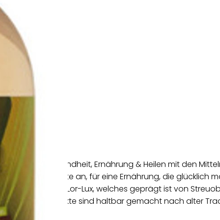
arlsruhe
an Freels.
 dem Thema Gesundheit, Ernährung & Heilen mit den Mitteln,
haltige Produkte an, für eine Ernährung, die glücklich m
Länder-Eck Saar-Lor-Lux, welches geprägt ist von Streuobs
chte. Die Produkte sind haltbar gemacht nach alter Tradi
h.