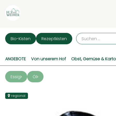
Bio-Kisten
Rezeptkisten
ANGEBOTE
Von unserem Hof
Obst, Gemüse & Karto
Essig
Öl
regional