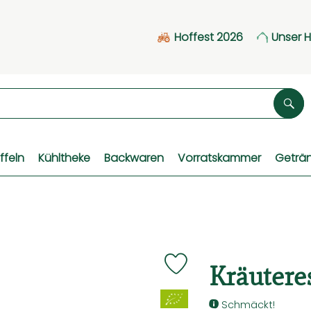
Hoffest 2026
Unser 
Suc
ffeln
Kühltheke
Backwaren
Vorratskammer
Geträ
Kräutere
Produkt zu Favouriten hinz
, Verband:
Schmäckt!