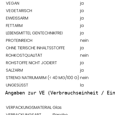
VEGAN
ja
VEGETARISCH
ja
EIWEISSARM
ja
FETTARM
ja
LEBENSMITTEL GENTECHNIKFREI
ja
PROTEINREICH
nein
OHNE TIERISCHE INHALTSSTOFFE
ja
ROHKOSTQUALITÄT
nein
ROHSTOFFE NICHT JODIERT
ja
SALZARM
ja
STRENG NATRIUMARM (< 40 MG/100 G)
nein
UNGESÜSST
la
Angaben zur VE (Verbrauchseinheit / Ei
VERPACKUNGSMATERIAL
Glas
VERPACKUNGSART
Flasche