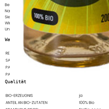
Bei geöffneten Apfelessig-Flaschen kann sich mit der Ze
Natürlichkeit des Produktes. Der Essig kann ohne Eins
Sie finden auf den Essigen kein Haltbarkeitsdatum, da d
Wir empfehlen unseren Essig gut verschlossen, dunkel und
Unser Apfelessig ist ein lebendiges Produkt und enthält 
Warengruppenspezifische Angaben
RECHTLICHER STATUS
Lebensmittel
SAISONARTIKEL
nein
PACKUNGSART
Flasche
PALMFETT, PALMÖL
nein
Qualität
BIO-ERZEUGNIS
ja
ANTEIL AN BIO-ZUTATEN
100% Bio