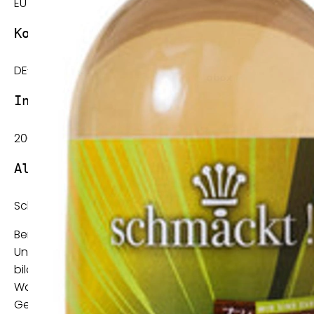
EU Bio-Logo
Kontrollstelle:
DE-ÖKO-022 / Kontrollverein Ökologischer Landbau in K
Inhalt:
200 ml
Allgemeine Hinweise:
Schmäckt, das sind Claudia Müllenbach und Ihr Sohn Mil
Bereits seit vielen Jahren widmet sich Frau Müllenbach
Unternehmen bieten Mutter und Sohn regionale und nach
bildet die Landschaft des Unternehmenssitzes im Drei- 
Walnussbäume, Süß- und Sauerkirschen und viele Wildfrü
Geschmacksverstärkern, vegan und natürlich biologisc