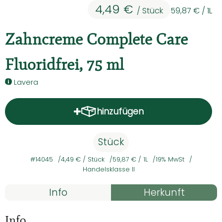
4,49 €
Kühltheke
/ Stück
59,87 €
/ 1L
Backwaren
Zahncreme Complete Care
Vorratskammer
Fluoridfrei, 75 ml
Getränke
Lavera
Kosmetik
hinzufügen
Produkt zum Warenkorb hinz
Haushalt & Co
Stück
Hoffest 2026
#14045
4,49 €
/ Stück
59,87 €
/ 1L
19% MwSt
Handelsklasse II
Unser Hof
Rezepte
Info
Herkunft
Hauslieferservice - So geht's
Es wurden kein
Entdecke passende Rezepte
Info
Solidarbeitrag