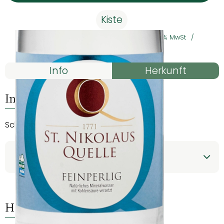
Kiste
#61230
6,49 €
/ Kiste
1,08 €
/ Liter
19% MwSt
Handelsklasse II
Rezepte
Info
Herkunft
Es wurden kein
Entdecke passende Rezepte
Info
Schwollener - Wasser für die Sinne
Produktinformationen
Herkunft