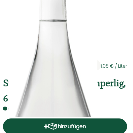
Kühltheke
Backwaren
Vorratskammer
Getränke
Kosmetik
6,49 €
/ Kiste
1,08 €
/ Liter
Haushalt & Co
St. Nikolaus Quelle feinperlig,
Hoffest 2026
6 x 1 l
Unser Hof
Schwollener - Wasser für die Sinne
Hauslieferservice - So geht's
hinzufügen
Produkt zum Warenkorb hinz
Solidarbeitrag