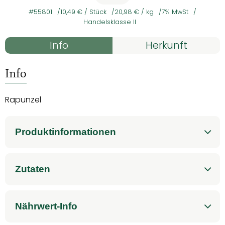
#55801
10,49 €
/ Stück
20,98 €
/ kg
7% MwSt
Handelsklasse II
Rezepte
Info
Herkunft
Es wurden kein
Entdecke passende Rezepte
Info
Rapunzel
Produktinformationen
Zutaten
Nährwert-Info