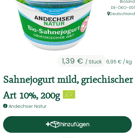
Bioland
Kühltheke
, Kontrollstelle
DE-ÖKO-001
Deutschland
, Herkunft:
Backwaren
Vorratskammer
Getränke
Kosmetik
1,39 €
/ Stück
6,95 €
/ kg
Haushalt & Co
Sahnejogurt mild, griechischer
Art 10%, 200g
Hoffest 2026
Andechser Natur
Unser Hof
Hauslieferservice - So geht's
hinzufügen
Produkt zum Warenkorb hinz
Solidarbeitrag