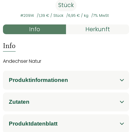
Stück
#20914
1,39 €
/ Stück
6,95 €
/ kg
7% MwSt
Rezepte
Info
Herkunft
Es wurden kein
Entdecke passende Rezepte
Info
Andechser Natur
Produktinformationen
Zutaten
Produktdatenblatt