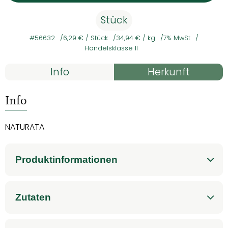
Stück
#56632
6,29 €
/ Stück
34,94 €
/ kg
7% MwSt
Handelsklasse II
Rezepte
Info
Herkunft
Es wurden kein
Entdecke passende Rezepte
Info
NATURATA
Produktinformationen
Zutaten