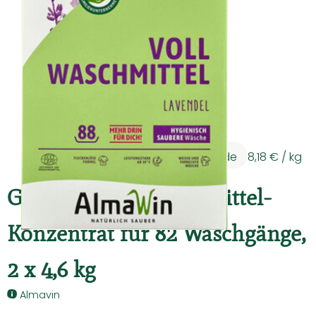
Kühltheke
Backwaren
Vorratskammer
Getränke
Kosmetik
75,39 €
/ Gebinde
8,18 €
/ kg
Haushalt & Co
GEBINDE Vollwaschmittel-
Hoffest 2026
Konzentrat für 82 Waschgänge,
Unser Hof
2 x 4,6 kg
Hauslieferservice - So geht's
Almavin
Solidarbeitrag