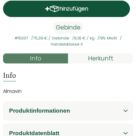
hinzufügen
Produkt zum Warenkorb hinz
Gebinde
#15007
75,39 €
/ Gebinde
8,18 €
/ kg
19% MwSt
Handelsklasse II
Rezepte
Info
Herkunft
Es wurden kein
Entdecke passende Rezepte
Info
Almavin
Produktinformationen
Produktdatenblatt