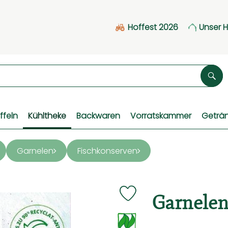
Hoffest 2026
Unser 
Suc
ffeln
Kühltheke
Backwaren
Vorratskammer
Geträ
Garnelen
Fischkonserven
Garnelen 
Produkt zu Favouriten hinzu
, Verband: