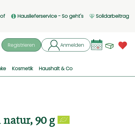
Hof
Hauslieferservice - So geht's
Solidarbeitrag
Waren
L
Registrieren
Anmelden
hen
nke
Kosmetik
Haushalt & Co
natur, 90 g
fügen