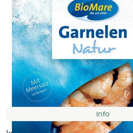
Info
Es wurden kein
Entdecke passende Rezepte
Info