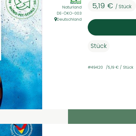
5,19 €
/ Stück
Naturland
, Kontrollstelle:
DE-ÖKO-003
Deutschland
, Herkunft:
Stück
#49420
5,19 €
/ Stück
Rezepte
e passenden Rezepte gefunden.