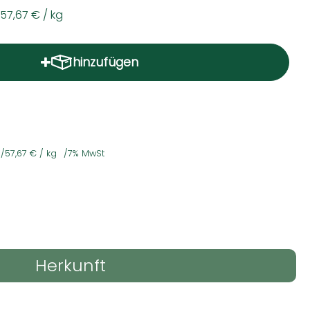
57,67 €
/ kg
hinzufügen
Produkt zum Warenkorb hinzufügen
57,67 €
/ kg
7% MwSt
Herkunft