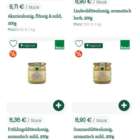
8,90 €
/ Stück
, Preis:
9,71 €
/ Stück
, Preis:
Lindenblütenhonig, aromatisch
Akazienhonig, flüssig & mild,
herb, 500g
500g
, Referenzpreis:
Pfalz
17,80 €
/ kg
, Herkunft:
, Referenzpreis:
Pfalz
19,42 €
/ kg
, Herkunft:
, Verband:
, Verband:
Produkt zu Favouriten hinzufügen
Produkt zu Favouriten hinzufü
regional
regional
Sonderangebote
Sonderangebo
Produkt zum Warenkorb hinzufüg
Produ
8,36 €
8,90 €
/ Stück
/ Stück
, Preis:
, Preis:
Frühlingsblütenhonig,
Sommerblütenhonig,
aromatisch mild, 500g
aromatisch mild, 500g