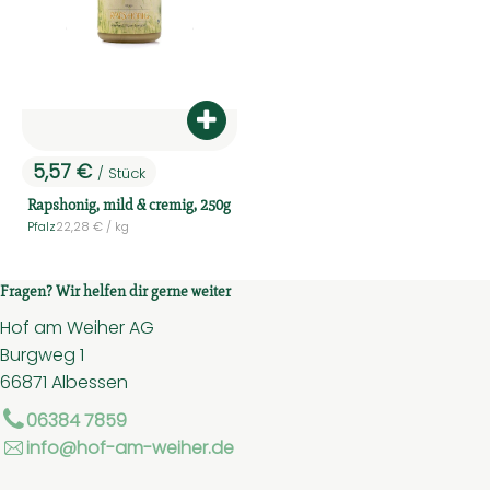
Produkt zum Warenkorb hinzufüg
5,57 €
/ Stück
, Preis:
Rapshonig, mild & cremig, 250g
, Referenzpreis:
Pfalz
22,28 €
/ kg
, Herkunft:
Fragen? Wir helfen dir gerne weiter
Hof am Weiher AG
Burgweg 1
66871 Albessen
06384 7859
info@hof-am-weiher.de