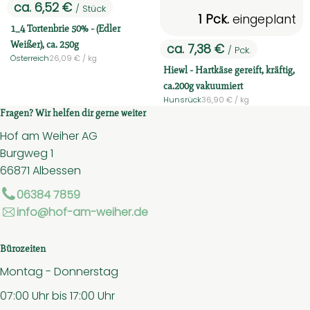
ca. 6,52 €
/ Stück
, Preis:
1 Pck.
eingeplant
1_4 Tortenbrie 50% - (Edler
Weißer), ca. 250g
ca. 7,38 €
/ Pck.
, Preis:
, Referenzpreis:
Österreich
26,09 €
/ kg
, Herkunft:
Hiewl - Hartkäse gereift, kräftig,
ca.200g vakuumiert
, Referenzpreis:
Hunsrück
36,90 €
/ kg
, Herkunft:
Fragen? Wir helfen dir gerne weiter
Hof am Weiher AG
Burgweg 1
66871 Albessen
06384 7859
info@hof-am-weiher.de
Bürozeiten
Montag - Donnerstag
07:00 Uhr bis 17:00 Uhr