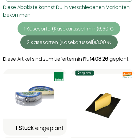
Diese Abokiste kannst Du in verschiedenen Varianten
bekommen:
1 Käsesorte (Käsekarussell mini)
6,50 €
2 Käsesorten (Käsekarussell)
13,00 €
Diese Artikel sind zum Liefertermin
Fr., 14.08.26
geplant.
regional
, Verband:
, Verband
, Kontrollstelle:
DE-ÖKO-022
1 Stück
eingeplant