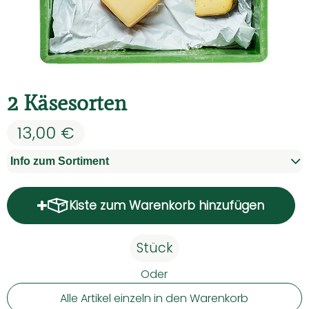
Kühltheke
Backwaren
Vorratskammer
2 Käsesorten
Getränke
13,00 €
Kosmetik
Info zum Sortiment
Haushalt & Co
Kiste zum Warenkorb hinzufügen
Kiste zum Warenkorb hinzufü
Hoffest 2026
Unser Hof
Stück
Oder
Hauslieferservice - So geht's
Alle Artikel einzeln in den Warenkorb
Solidarbeitrag